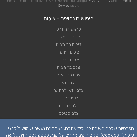
This site is protected by reCAPTCHA and the Google
Privacy Policy
and
Terms of
Service
apply
חיפושים נפוצים - צילום
טראש דה דרס
צילום בר מצווה
צילום בת מצווה
צילום חתונה
צילום מרחפן
צלם בר מצווה
צלם בת מצווה
צלם וידאו
צלם וידאו לחתונה
צלם חתונה
צלם חתונות
צלם סטילס
צלם סטילס לחתונה
הפרטיות שלכם חשובה לנו. לידיעתכם, באתר זה נעשה שימוש ב"קבצי
רחפן לחתונה
עוגיות" (cookies) וכלים דומים אחרים על מנת לספק לכם חווית גלישה