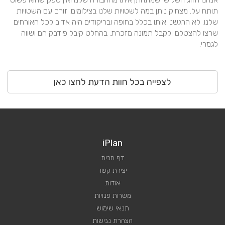
תותח על. מצחיק נותן במה לשטויות שלנו בצילומים. זורם עם השטויות 
שלנו. לא הרגשנו אותו בכלל בחופה ובריקודים היה אדיב לכל האורחים 
שרצו להצטלם ולקבל תמונה מזכרת. בהחלט קיבל פידבק חם ושווה 
לגמרי.
לצפייה בכל חוות הדעת לחצו כאן
iPlan
דף הבית
יצירת קשר
אודות
משרות פנויות
תנאי שימוש
הצהרת נגישות