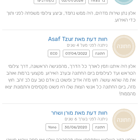
בר מצווה
02/01/2026
בקתה ביער
אלון נתן שירות מדהים, היה ממש נחמד, וביצע צילומי משפחה לפני ותוך 
כדי האירוע.
חוות דעת מאת Asaf Tzur
ניתנה לפני מעל 4 שנים
חתונה
07/04/2022
ECO
אלון היה איתנו וזמין לאורך כל הדרך, מהפגישה הראשונה, דרך צילומי 
הטראש ועד לצילומים ביום החתונה ובערב האירוע. מקצועי ברמות ואוהב 
את מה שהוא עושה. חוץ מזה אדיב ופשוט בן אדם טוב עם לב זהב. חוץ 
מזה, ביום החתונה כל אנשי הצוות שלו היו פשוט מקסימים והתמונות יצאו 
מהממות!
חוות דעת מאת מורן ושחר
ניתנה לפני בערך 6 שנים
חתונה
30/06/2020
Yono
אנחנו הזוג השלישי שמתחתן איתו מהחבורה שלנו ואין ספק שהוא פשוט 