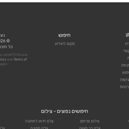
i
חיפוש
נוצ
© 2026 iPlan.
ית
מקום לאירוע
כל הזכוי
קשר
d by reCAPTCHA and
olicy
and
Terms of
pply
ויות
מוש
ישות
טיות
חיפושים נפוצים - צילום
צילום מרחפן
צלם וידאו לחתונה
צלם בר מצווה
צלם חתונה
צלם