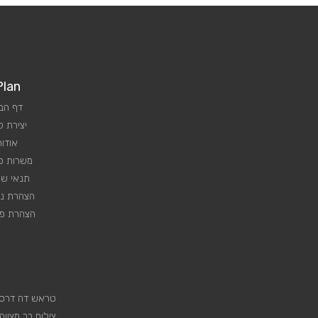
Plan
דף הב
יצירת 
אודות
משרות פנ
תנאי שי
הצהרת נג
הצהרת פר
טראש דה דרס
צילום בר מצווה