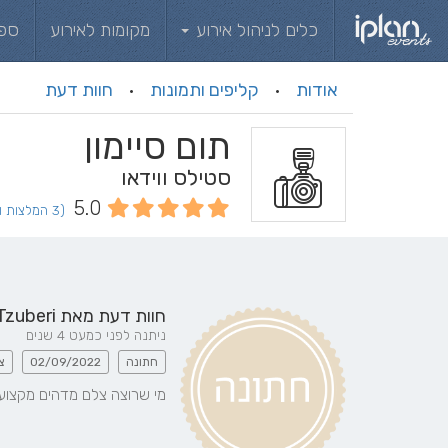
כלים לניהול אירוע
מקומות לאירוע
ספ
אודות
קליפים ותמונות
חוות דעת
·
·
תום סיימון
סטילס ווידאו
5.0
(3 המלצות וחוות דעת)
חוות דעת מאת
Tzuberi
ניתנה לפני כמעט 4 שנים
חתונה
02/09/2022
צ
מי שרוצה צלם מדהים מקצוען