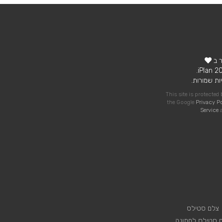
ר ב
ות שמורות.
This site is protecte
the Google
Privacy P
Service
a
צלם סטילס
 סטילס לחתונה