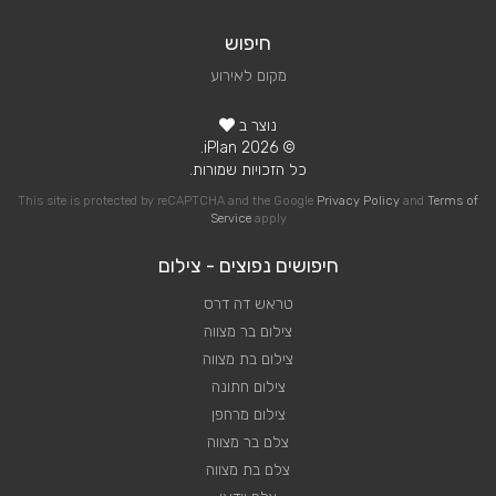
חיפוש
מקום לאירוע
נוצר ב
© 2026 iPlan.
כל הזכויות שמורות.
This site is protected by reCAPTCHA and the Google
Privacy Policy
and
Terms of
Service
apply
חיפושים נפוצים - צילום
טראש דה דרס
צילום בר מצווה
צילום בת מצווה
צילום חתונה
צילום מרחפן
צלם בר מצווה
צלם בת מצווה