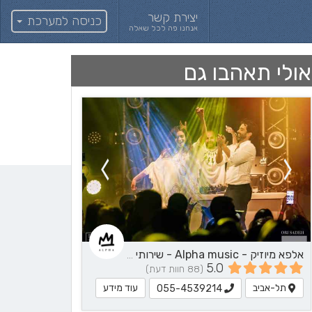
יצירת קשר
כניסה למערכת
אנחנו פה לכל שאלה
אולי תאהבו גם
אלפא מיוזיק - Alpha music - שירותי מוזיקה
5.0
(88 חוות דעת)
תל-אביב
עוד מידע
055-4539214