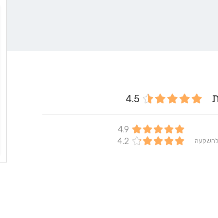
ית
4.5
4.9
4.2
להשקעה