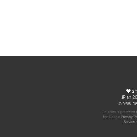
ר ב
ות שמורות.
This site is protecte
the Google
Privacy P
Service
a