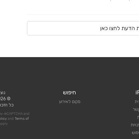
ת הדעת לחצו כאן
i
חיפוש
נוצ
© 2026 iPlan.
ית
מקום לאירוע
כל הזכוי
קשר
d by reCAPTCHA and
olicy
and
Terms of
pply
ויות
מוש