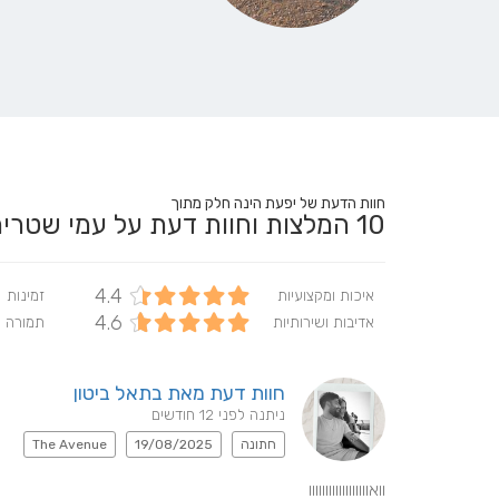
חוות הדעת של יפעת הינה חלק מתוך
10
המלצות וחוות דעת על עמי שטר
4.4
איכות ומקצועיות
זמינות
4.6
אדיבות ושירותיות
תמורה 
חוות דעת מאת בתאל ביטון
ניתנה לפני 12 חודשים
חתונה
19/08/2025
The Avenue
וואוווווווווווווווווו