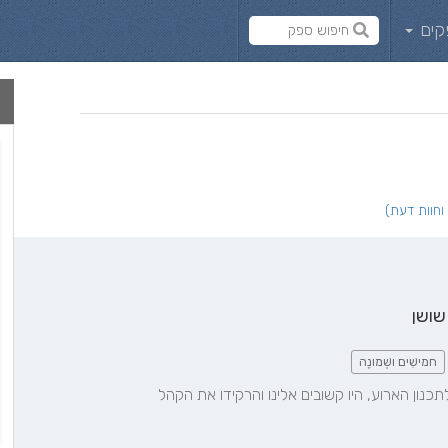
קים
שושן
חמישִׁים ושְׁמונֶה