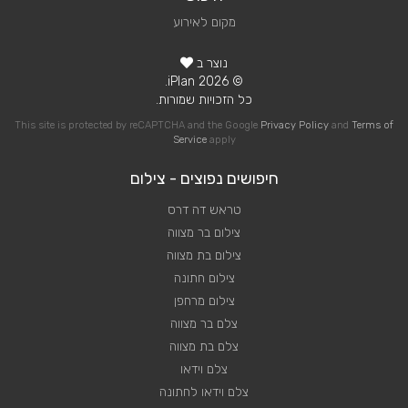
מקום לאירוע
נוצר ב
© 2026 iPlan.
כל הזכויות שמורות.
This site is protected by reCAPTCHA and the Google
Privacy Policy
and
Terms of
Service
apply
חיפושים נפוצים - צילום
טראש דה דרס
צילום בר מצווה
צילום בת מצווה
צילום חתונה
צילום מרחפן
צלם בר מצווה
צלם בת מצווה
צלם וידאו
צלם וידאו לחתונה