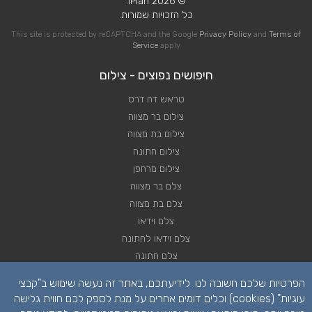
© 2026 iPlan.
כל הזכויות שמורות.
This site is protected by reCAPTCHA and the Google
Privacy Policy
and
Terms of
Service
apply
חיפושים נפוצים - צילום
טראש דה דרס
צילום בר מצווה
צילום בת מצווה
צילום חתונה
צילום מרחפן
צלם בר מצווה
צלם בת מצווה
צלם וידאו
צלם וידאו לחתונה
צלם חתונה
צלם חתונות
הפרטיות שלכם חשובה לנו. לידיעתכם, באתר זה נעשה שימוש ב"קבצי
צלם סטילס
עוגיות" (cookies) וכלים דומים אחרים על מנת לספק לכם חווית גלישה
צלם סטילס לחתונה