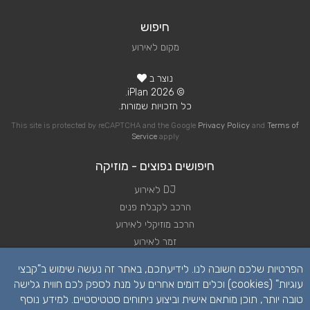
חיפוש
מקום לאירוע
נוצר ב
© 2026 iPlan.
כל הזכויות שמורות.
This site is protected by reCAPTCHA and the Google
Privacy Policy
and
Terms of
Service
apply
חיפושים נפוצים - מוזיקה
DJ לאירוע
הרכב לקבלת פנים
הרכב מוזיקלי לאירוע
זמר לאירוע
להקה לאירוע
הפרטיות שלכם חשובה לנו. לידיעתכם, באתר זה נעשה שימוש ב"קבצי
נגן לאירוע
עוגיות" (cookies) וכלים דומים אחרים על מנת לספק לכם חווית גלישה
שירותי מוזיקה לאירוע
טובה יותר, תוכן מותאם אישית וביצוע ניתוחים סטטיסטיים. למידע נוסף