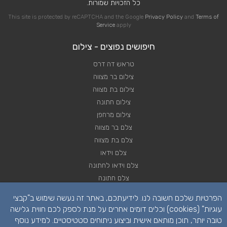
כל הזכויות שמורות.
This site is protected by reCAPTCHA and the Google
Privacy Policy
and
Terms of
Service
apply
חיפושים נפוצים - צילום
טראש דה דרס
צילום בר מצווה
צילום בת מצווה
צילום חתונה
צילום מרחפן
צלם בר מצווה
צלם בת מצווה
צלם וידאו
צלם וידאו לחתונה
צלם חתונה
צלם חתונות
הפרטיות שלכם חשובה לנו. לידיעתכם, באתר זה נעשה שימוש ב"קבצי
צלם סטילס
עוגיות" (cookies) וכלים דומים אחרים על מנת לספק לכם חווית גלישה
צלם סטילס לחתונה
טובה יותר, תוכן מותאם אישית וביצוע ניתוחים סטטיסטיים. למידע נוסף