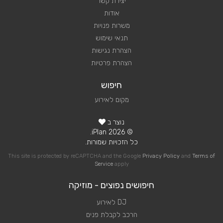
יצירת קשר
אודות
משרות פנויות
תנאי שימוש
הצהרת נגישות
הצהרת פרטיות
חיפוש
מקום לאירוע
נוצר ב
© 2026 iPlan.
כל הזכויות שמורות.
This site is protected by reCAPTCHA and the Google
Privacy Policy
and
Terms of
Service
apply
חיפושים נפוצים - מוזיקה
DJ לאירוע
הרכב לקבלת פנים