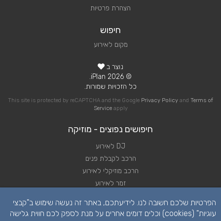
הצהרת פרטיות
חיפוש
מקום לאירוע
נוצר ב
© 2026 iPlan.
כל הזכויות שמורות.
This site is protected by reCAPTCHA and the Google
Privacy Policy
and
Terms of
Service
apply
חיפושים נפוצים - מוזיקה
DJ לאירוע
הרכב לקבלת פנים
הרכב מוזיקלי לאירוע
זמר לאירוע
להקה לאירוע
הפרטיות שלכם חשובה לנו. לידיעתכם, באתר זה נעשה שימוש ב"קבצי
נגן לאירוע
עוגיות" (cookies) וכלים דומים אחרים על מנת לספק לכם חווית גלישה
שירותי מוזיקה לאירוע