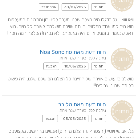
חתונה
30/07/2025
אלכסנדר
וואו ווואו!! גל בוזגלו היה הצלם שלנו ומעבר לכישרון והתמונות המעלפות 
הוא היה כמו אחד המלווים! הייתה אווירה מושלמת לאורך כל היום, הוא 
דאג שנעמוד בזמנים והיום יהיה מתוקתק ולא נמרח! המלצה חמה חמה!!
חוות דעת מאת Noa Soncino
ניתנה לפני בערך שנה אחת
חתונה
10/06/2025
הגבעה
מושלמים! עושים אווירה של החיים!! כל הצלם המושלם שלנו, היה פשוט 
כל מה שהיינו צריכים!!!
חוות דעת מאת טל בר
ניתנה לפני בערך שנה אחת
חתונה
05/05/2025
הגבעה
גל, אבישי ויוסיי ( הצטרף עוד צלם מדהים) אנשים מדהימים, מקצוענים 
בטירוף! כיף היה להיות בחברתם לאורך כל היום! מרימים, מדוייקים, 