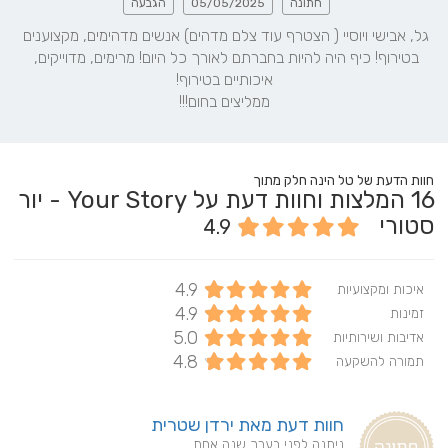
חתונה
05/05/2025
הגבעה
גל, אבישי ויוסיי ( הצטרף עוד צלם מדהים) אנשים מדהימים, מקצוענים 
בטירוף! כיף היה להיות בחברתם לאורך כל היום! מרימים, מדוייקים, 
ממליצים בחום!!!
חוות הדעת של טל הינה חלק מתוך
16
המלצות וחוות דעת על Your Story - יור
סטורי
4.9
4.9
איכות ומקצועיות
4.9
זמינות
5.0
אדיבות ושירותיות
4.8
תמורה להשקעה
חוות דעת מאת ירדן שטרית
ניתנה לפני בערך שנה אחת