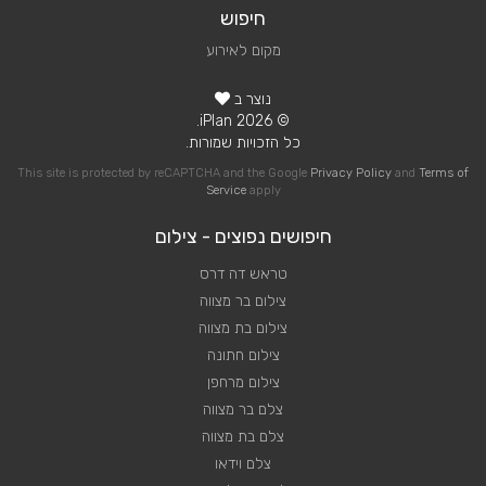
חיפוש
מקום לאירוע
נוצר ב
© 2026 iPlan.
כל הזכויות שמורות.
This site is protected by reCAPTCHA and the Google
Privacy Policy
and
Terms of
Service
apply
חיפושים נפוצים - צילום
טראש דה דרס
צילום בר מצווה
צילום בת מצווה
צילום חתונה
צילום מרחפן
צלם בר מצווה
צלם בת מצווה
צלם וידאו