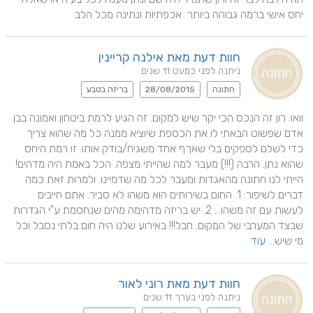
יחס אישי ברמה גבוהה ביותר  אכפתיות ונתינה מכל הלב 
חוות דעת מאת אילנה קריינין
ניתנה לפני כמעט 11 שנים
חתונה
28/08/2015
בריזה בטבע
וואו. רון זה הנכס הכי יקר שיש למקום. זה הגיע לרמת ביטחון ואמונה בבן 
אדם שפשוט הבאתי לו את הכספת שיוציא ממנה כל מה שהוא צריך 
כדי לשלם לספקים בלי שאךף אחד משגיח/בודק אותו. זו רמת היחס 
שהוא נתן. הרבה (!!!) מעבר למה שהייתי מצפה. הכל באמת היה מדהים! 
הייתי לנו חתונה מהאגדות ומעבר לכל מה שדמיינו. ולמרות זאת כמה 
דברים לשיפור: 1. החום בשירותים הוא משהו לא סביר. אתם חייבים 
לעשות עם זה משהו... 2. יש בריזה מדהימה מהים שנחסמת ע"י הגדרות 
שבצד המערבי של המקום. חבל!!! באירוע שלנו היה חום בלתי נסבל וכל 
מי שיש... 
עוד
חוות דעת מאת רוני לאור
ניתנה לפני בערך 11 שנים