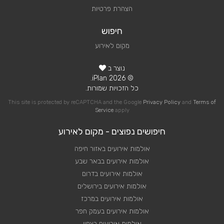
הצהרת פרטיות
חיפוש
מקום לאירוע
נוצר ב
© 2026 iPlan.
כל הזכויות שמורות.
This site is protected by reCAPTCHA and the Google
Privacy Policy
and
Terms of
Service
apply
חיפושים נפוצים - מקום לאירוע
אולמות אירועים באזור חיפה
אולמות אירועים בבאר שבע
אולמות אירועים בדרום
אולמות אירועים בירושלים
אולמות אירועים במרכז
אולמות אירועים בעמק חפר
אולמות אירועים בצפון