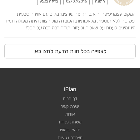
חתונה
02/07/2015
בריזה בטבע
המקום עצמו יפיפה והוא בדיוק מה שרצינו: מקום עם אווירה טבעית 
ופשוטה ללא תוספות מלאכותיות. העובדה מול הצוות היתה מעולה תמיד 
היו זמינים לענות על שאלות ולעזור. תודה רבה רבה על הכל!
לצפייה בכל חוות הדעת לחצו כאן
iPlan
דף הבית
יצירת קשר
אודות
משרות פנויות
תנאי שימוש
הצהרת נגישות