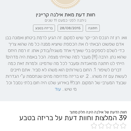
חוות דעת מאת
אילנה קריינין
ניתנה לפני כמעט 11 שנים
חתונה
28/08/2015
בריזה בטבע
וואו. רון זה הנכס הכי יקר שיש למקום. זה הגיע לרמת ביטחון ואמונה בבן 
אדם שפשוט הבאתי לו את הכספת שיוציא ממנה כל מה שהוא צריך 
כדי לשלם לספקים בלי שאךף אחד משגיח/בודק אותו. זו רמת היחס 
שהוא נתן. הרבה (!!!) מעבר למה שהייתי מצפה. הכל באמת היה מדהים! 
הייתי לנו חתונה מהאגדות ומעבר לכל מה שדמיינו. ולמרות זאת כמה 
דברים לשיפור: 1. החום בשירותים הוא משהו לא סביר. אתם חייבים 
לעשות עם זה משהו... 2. יש בריזה מדהימה מהים שנחסמת ע"י הגדרות 
שבצד המערבי של המקום. חבל!!! באירוע שלנו היה חום בלתי נסבל וכל 
מי שיש... 
עוד
חוות הדעת של אילנה הינה חלק מתוך
39
המלצות וחוות דעת על בריזה בטבע