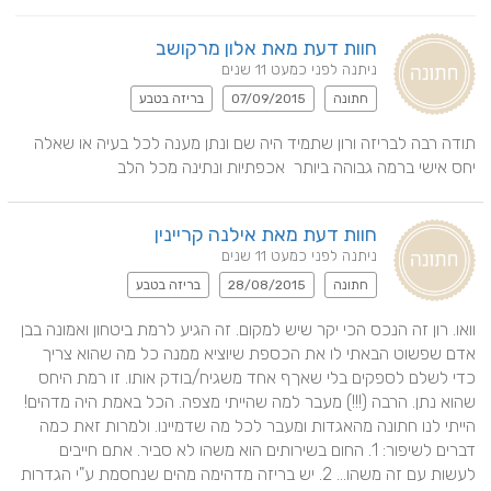
חוות דעת מאת אלון מרקושב
ניתנה לפני כמעט 11 שנים
חתונה
07/09/2015
בריזה בטבע
תודה רבה לבריזה ורון שתמיד היה שם ונתן מענה לכל בעיה או שאלה 
יחס אישי ברמה גבוהה ביותר  אכפתיות ונתינה מכל הלב 
חוות דעת מאת אילנה קריינין
ניתנה לפני כמעט 11 שנים
חתונה
28/08/2015
בריזה בטבע
וואו. רון זה הנכס הכי יקר שיש למקום. זה הגיע לרמת ביטחון ואמונה בבן 
אדם שפשוט הבאתי לו את הכספת שיוציא ממנה כל מה שהוא צריך 
כדי לשלם לספקים בלי שאךף אחד משגיח/בודק אותו. זו רמת היחס 
שהוא נתן. הרבה (!!!) מעבר למה שהייתי מצפה. הכל באמת היה מדהים! 
הייתי לנו חתונה מהאגדות ומעבר לכל מה שדמיינו. ולמרות זאת כמה 
דברים לשיפור: 1. החום בשירותים הוא משהו לא סביר. אתם חייבים 
לעשות עם זה משהו... 2. יש בריזה מדהימה מהים שנחסמת ע"י הגדרות 