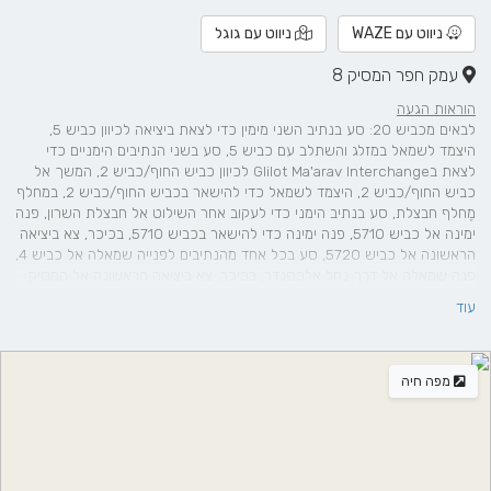
ניווט עם WAZE
ניווט עם גוגל
עמק חפר המסיק 8
הוראות הגעה
לבאים מכביש 20: סע בנתיב השני מימין כדי לצאת ביציאה לכיוון כביש 5,
היצמד לשמאל במזלג והשתלב עם כביש 5, סע בשני הנתיבים הימניים כדי
לצאת ב‪Glilot Ma'arav Interchange‬‏ לכיוון כביש החוף/כביש 2, המשך אל
כביש החוף/כביש 2, היצמד לשמאל כדי להישאר בכביש החוף/כביש 2, במחלף
מֶחלף חבצלת, סע בנתיב הימני כדי לעקוב אחר השילוט אל חבצלת השרון, פנה
ימינה אל כביש 5710, פנה ימינה כדי להישאר בכביש 5710, בכיכר, צא ביציאה
הראשונה אל כביש 5720, סע בכל אחד מהנתיבים לפנייה שמאלה אל כביש 4,
פנה שמאלה אל דרך נחל אלכסנדר, בכיכר, צא ביציאה הראשונה אל המסיק
עוד
מפה חיה