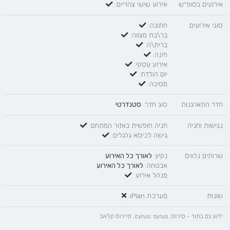
אירועים בסופ״ש
אירוע שישי צהריים:
סוגי אירועים
חתונה:
בר\בת מצווה:
ברית\ה:
חינה:
אירוע עסקי:
יום הולדת:
מסיבה:
חדר התארגנות
סוג חדר:
סטנדרטי
נגישות וחניה
חניה חופשית באזור המתחם:
גישה לכיסא גלגלים:
שרותים נלווים
נקיון:
לאורך כל האירוע
אבטחה:
לאורך כל האירוע
מנהל אירוע:
שונות
מערכת iPlan:
ידוע גם בתור - סירוס, cyrus, syrus, סיירוס קלאב