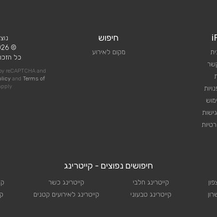
i
חיפוש
נוצ
© 2026 iPlan.
ית
מקום לאירוע
כל הזכוי
קשר
d by reCAPTCHA and
olicy
and
Terms of
pply
ויות
מוש
ישות
טיות
חיפושים נפוצים - קייטרינג
פון
קייטרינג חלבי
קייטרינג כשר
קי
רון
קייטרינג טבעוני
קייטרינג לאירועים קטנים
קי