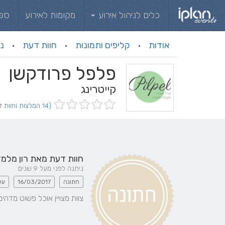
כלים לניהול אירוע
מקומות לאירוע
ספ
אודות
קליפים ותמונות
חוות דעת
ני
·
·
·
פלפל פרודקשן
קייטרינג
(14 המלצות וחוות דעת)
חוות דעת מאת
רון מלמ
ניתנה לפני מעל 9 שנים
חתונה
16/03/2017
על
צוות מצויין אוכל פשוט מדה