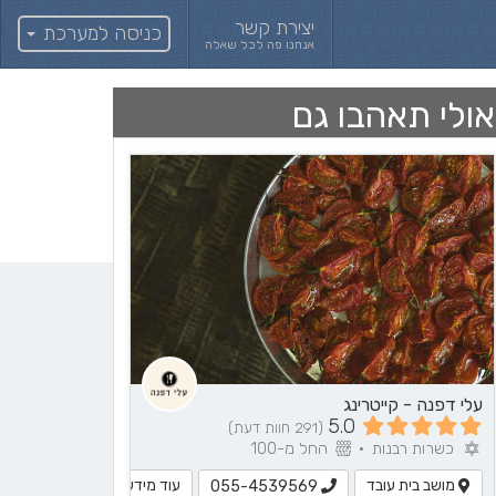
יצירת קשר
כניסה למערכת
אנחנו פה לכל שאלה
אולי תאהבו גם
עלי דפנה - קייטרינג
5.0
(291 חוות דעת)
כשרות רבנות
•
החל מ-100
מושב בית עובד
עוד מידע
055-4539569