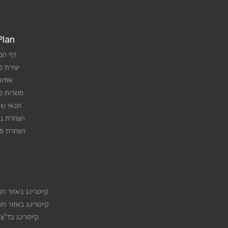
Plan
דף הב
יצירת 
אודות
משרות פנ
תנאי שי
הצהרת נג
הצהרת פר
קייטרינג באזור הצ
קייטרינג באזור הש
קייטרינג בד"צ