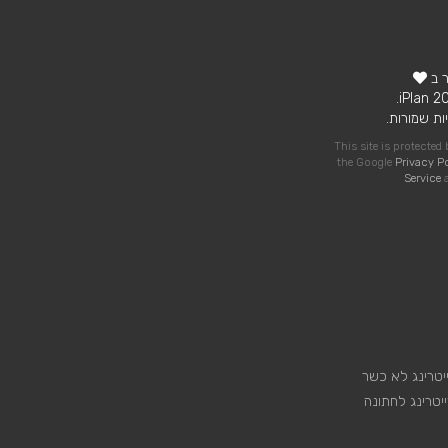
ר ב
ות שמורות.
This site is protecte
the Google
Privacy P
Service
a
יטרינג לא כשר
יטרינג לחתונה