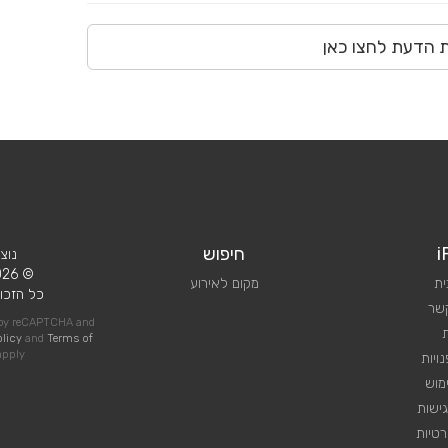
ת הדעת לחצו כאן
i
חיפוש
נוצ
© 2026 iPlan.
ית
מקום לאירוע
כל הזכוי
קשר
d by reCAPTCHA and
olicy
and
Terms of
pply
ויות
מוש
ישות
טיות