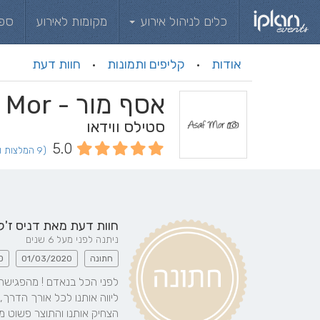
כלים לניהול אירוע
מקומות לאירוע
ספ
אודות
קליפים ותמונות
חוות דעת
·
·
אסף מור - Asaf Mor
סטילס ווידאו
5.0
(9 המלצות וחוות דעת)
חוות דעת מאת
דניס ז'ל
ניתנה לפני מעל 6 שנים
חתונה
01/03/2020
O
הצחיק אותנו והתוצר פשוט מ