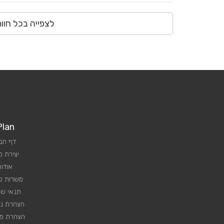
לצפייה בכל חוו
Plan
דף הב
יצירת 
אודות
משרות פנ
תנאי שי
הצהרת נג
הצהרת פר