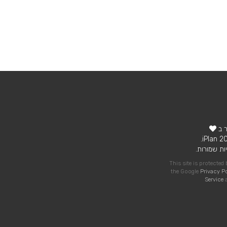
ר ב
ות שמורות.
This site is protecte
the Google
Privacy P
Service
a