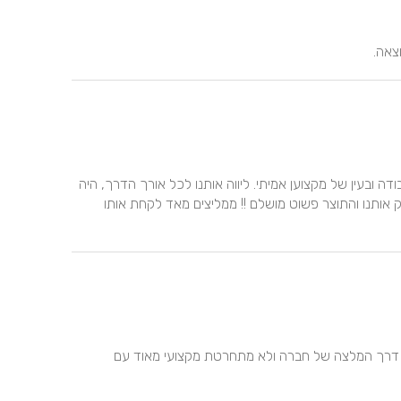
צאה.
לפני הכל בנאדם ! מהפגישה הראשונה שלנו, התאהבנו בעבודה ובעין של מקצוען אמיתי. ליווה אותנו לכל אורך הדרך, היה 
גמיש עם כל הבקשות שלנו, היה סבלני, הפעיל אותנו, הצחיק אותנו והתוצר פשוט מושלם !! ממליצים מאד לקחת אותו 
צלם ברמה גבוהה מאוד עם איכות צילןם מדהים הגעתי אליו דרך המלצה של חברה ולא מתחרטת מקצועי מאוד עם 