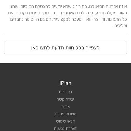
איזה אנרגיה הביאו לנו, בתור זוג שלא יודעים להצטלם הם כיוונו אותנו 
באופן מעולה וטבעי גרמו לנו להשתחרר וכבר בוקר למחרת קבלתי את 
כל התמונות והן יצאו ווואו!!! מעבר למקצועיות הם גם היו סופר נחמדים 
וקלילים.
לצפייה בכל חוות הדעת לחצו כאן
iPlan
דף הבית
יצירת קשר
אודות
משרות פנויות
תנאי שימוש
הצהרת נגישות