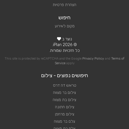
הצהרת פרטיות
חיפוש
מקום לאירוע
נוצר ב
© 2026 iPlan.
כל הזכויות שמורות.
This site is protected by reCAPTCHA and the Google
Privacy Policy
and
Terms of
Service
apply
חיפושים נפוצים - צילום
טראש דה דרס
צילום בר מצווה
צילום בת מצווה
צילום חתונה
צילום מרחפן
צלם בר מצווה
צלם בת מצווה