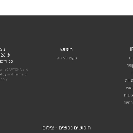
i
חיפוש
נוצ
© 2026 iPlan.
ית
מקום לאירוע
כל הזכוי
קשר
d by reCAPTCHA and
olicy
and
Terms of
pply
ויות
מוש
ישות
טיות
חיפושים נפוצים - צילום