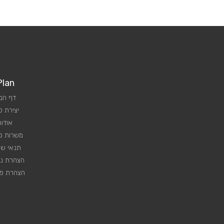
Plan
דף הב
יצירת 
אודות
משרות פנ
תנאי שי
הצהרת נג
הצהרת פר