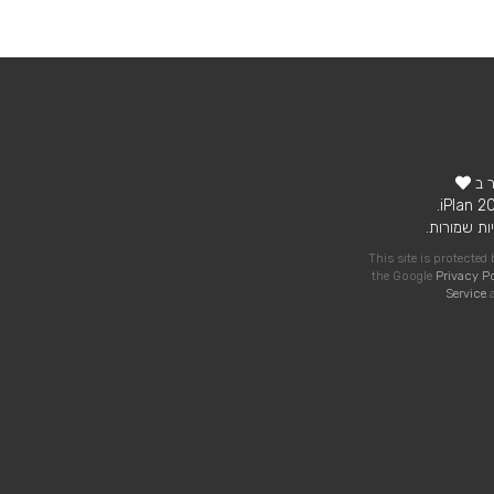
ר ב
ות שמורות.
This site is protecte
the Google
Privacy P
Service
a