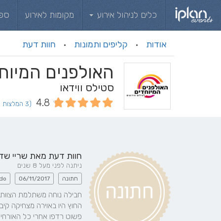
כלים לניהול אירוע
מקומות לאירוע
ספ
אודות
קליפים ותמונות
חוות דעת
·
·
האולפנים המיוח
סטילס ווידאו
4.8
(3 המלצות וחוות דעת)
חוות דעת מאת
שריי שד
ניתנה לפני מעל 8 שנים
חתונה
06/11/2017
do
פשוט רדפו אחרי כל האורחים