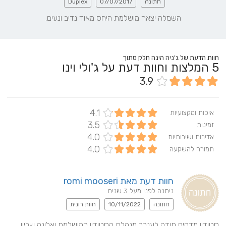
חתונה
07/07/2017
Duplex
השמלה יצאה מושלמת היחס מאוד נדיב ונעים.
חוות הדעת של ג'ניה הינה חלק מתוך
5
המלצות וחוות דעת על ג'ולי וינו
3.9
4.1
איכות ומקצועיות
3.5
זמינות
4.0
אדיבות ושירותיות
4.0
תמורה להשקעה
חוות דעת מאת romi mooseri
ניתנה לפני מעל 3 שנים
חתונה
10/11/2022
חוות רונית
סטודיו מדהים תודה לענבר מנהלת הסטודיו המושלמת ואלונה שליוו 