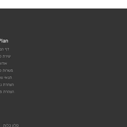
Plan
דף הב
יצירת 
אודות
משרות פנ
תנאי שי
הצהרת נג
הצהרת פר
סלון כלות