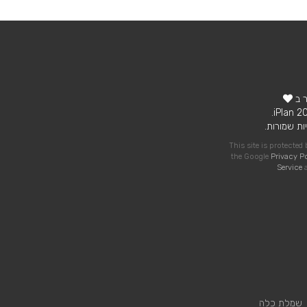
ר ב
ות שמורות.
This site is protecte
the Google
Privacy P
Service
a
שמלת כלה