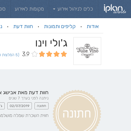
כלים לניהול אירוע
מקומות לאירוע
ספ
אודות
קליפים ותמונות
חוות דעת
ני
·
·
·
ג'ולי וינו
3.9
(5 המלצות וחוות דעת)
חוות דעת מאת
אבישג א
ניתנה לפני בערך 7 שנים
חתונה
02/07/2019
ג'
חווית השכרת שמלה מושלמת,