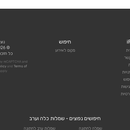
i
חיפוש
נוצ
© 2026 iPlan.
ית
מקום לאירוע
כל הזכוי
קשר
d by reCAPTCHA and
olicy
and
Terms of
pply
ויות
מוש
ישות
טיות
חיפושים נפוצים - שמלות כלה וערב
שמלה לחתונה
שמלות ערב לחתונה