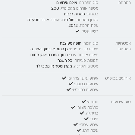
המתחם
סוג המתחם:
אולם אירועים
מספר אורחים מקסימלי:
200
כשרות:
כשרות רבנות
סגנון המתחם:
מול הים
,
אורבני
או
בר מסעדה
שנת הקמה:
2012
רשיון עסק:
אפשרויות
סוג חופה:
חופה מעוצבת
המתחם
מיקום קבלת פנים:
גן פתוח
או
בתוך המבנה
מיקום ארוחת ערב:
בתוך המבנה
או
גן פתוח
תקופת פעילות:
כל השנה
מסכים והקרנה:
מקרן ומסך
או
מסכי לד
אירועים בסופ״ש
אירוע שישי צהריים:
אירועים בשבת:
אירועים במוצ״ש:
סוגי אירועים
חתונה:
בר\בת מצווה:
ברית\ה:
חינה:
אירוע עסקי:
שבת חתן: