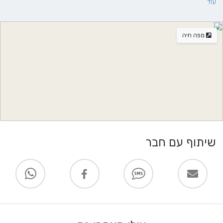
עוד
התחל צפון מערב לכיוון תל חי
6 שניות (31 מ')
המשך על כביש 90. קח את כביש 85, כביש 65, כביש 77, כביש 70 ו-כביש 2
מפה חיה
ל-כביש 5720/כביש 5720. קח את היציאה לכיוון מֶחלף ינאי מ-כביש 2
שעה אחת ו-48 דקות (144 ק"מ)
המשך ב כביש 5720/כביש 5720 ל-כוכב הים ב-חופית
שיתוף עם חבר