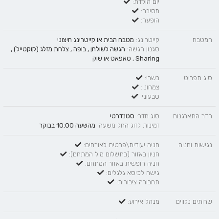
יום הולדת:
מסיבה:
הופעה:
המטבח
קייטרינג:
מטבח הבית
או
קייטרינג חיצוני
סגנון הגשה:
הגשה לשולחן
,
בופה
,
צלחת מזלג (קוקטייל)
,
Sharing
,
טאפאס
או
שוק
סוג תפריט
בשרי:
צמחוני:
טבעוני:
חדר התארגנות
סוג חדר:
סטנדרטי
זמינות לזוג החל משעה:
מהשעה 10:00 בבוקר
נגישות וחניה
חניה יעודית\פרטית לאורחים:
חניון באזור (בתשלום מול המתחם):
חניה חופשית באזור המתחם:
גישה לכיסא גלגלים:
תחבורה ציבורית:
שרותים נלווים
מנהל אירוע: