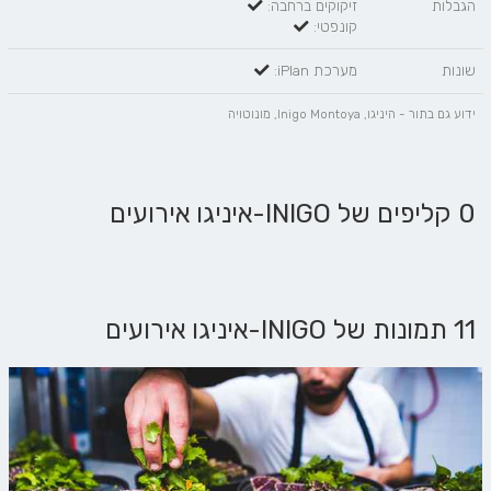
הגבלות
זיקוקים ברחבה:
קונפטי:
שונות
מערכת iPlan:
ידוע גם בתור - היניגו, Inigo Montoya, מונוטויה
0 קליפים של INIGO-איניגו אירועים
11 תמונות של INIGO-איניגו אירועים