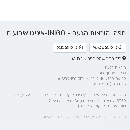
מפה והוראות הגעה - INIGO-איניגו אירועים
ניווט עם WAZE
ניווט עם גוגל
בית חרות,עמק חפר שונית 83
הוראות הגעה
לבאים מכיוון דרום:
קח את כביש 40 ל-כביש יצחק רבין/כביש 6
25 דקות (30.0 ק"מ)
המשך על כביש יצחק רבין/כביש 6. קח את כביש 2 ל-כביש 5720/כביש
5720. קח את היציאה לכיוון מֶחלף ינאי מ-כביש 2
שעה אחת ו-6 דקות (115 ק"מ)
המשך ב כביש 5720/כביש 5720 ל-כוכב הים ב-חופית
לבאים מכיוון צפון: