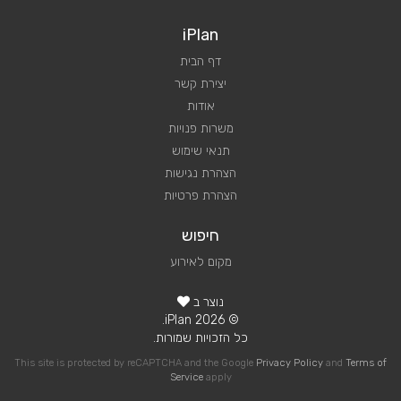
iPlan
דף הבית
יצירת קשר
אודות
משרות פנויות
תנאי שימוש
הצהרת נגישות
הצהרת פרטיות
חיפוש
מקום לאירוע
נוצר ב
© 2026 iPlan.
כל הזכויות שמורות.
This site is protected by reCAPTCHA and the Google
Privacy Policy
and
Terms of
Service
apply