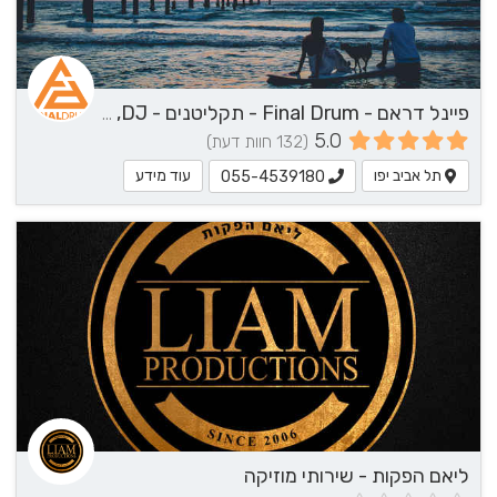
פיינל דראם - Final Drum - תקליטנים - DJ, נגן / הרכב מוזיקלי, שירותי מוזיקה
5.0
(132 חוות דעת)
תל אביב יפו
עוד מידע
055-4539180
ליאם הפקות - שירותי מוזיקה