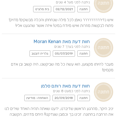
ניתנה לפני מעל 4 שנים
חתונה
02/12/2021
בית מלצ'ט
איש נדיררררררררר נאמן לכל מילה שנחחתן והכלה מבשקים! מדויק! 
פתוח לבקשות מוזרות ואיש מיודח במינו! איזה אושר שהגענו אליו!
חוות דעת מאת Moran Kenan
ניתנה לפני בערך 7 שנים
חתונה
05/07/2019
גלריה דובנוב
מעבר להיותו מקצוען, הוא עשה כל מה שביקשנו, היה קשוב ובן אדם 
מקסים!
חוות דעת מאת רותם סלמן
ניתנה לפני כמעט 8 שנים
חתונה
20/09/2018
האחוזה- מודיעין
יניב היקר, מהרגע הראשון שדיברנו, ידענו שאתה תהיה האחד שירים לנו 
את הרחבה בחתונה. זכינו בך וכמובן שצדקנו!! היחס מדהים, הקשבה 