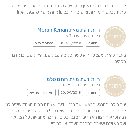
איש נדיררררררררר נאמן לכל מילה שנחחתן והכלה מבשקים! מדויק! 
פתוח לבקשות מוזרות ואיש מיודח במינו! איזה אושר שהגענו אליו!
חוות דעת מאת Moran Kenan
ניתנה לפני בערך 7 שנים
חתונה
05/07/2019
גלריה דובנוב
מעבר להיותו מקצוען, הוא עשה כל מה שביקשנו, היה קשוב ובן אדם 
מקסים!
חוות דעת מאת רותם סלמן
ניתנה לפני כמעט 8 שנים
חתונה
20/09/2018
האחוזה- מודיעין
יניב היקר, מהרגע הראשון שדיברנו, ידענו שאתה תהיה האחד שירים לנו 
את הרחבה בחתונה. זכינו בך וכמובן שצדקנו!! היחס מדהים, הקשבה 
רבה וקריאת רצון האורחים ורצוננו. כל כך הרבה מחמאות על המוזיקה 
ועל האווירה שיצרת במהלך הערב. אין כמוך!!