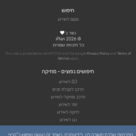
חיפוש
מקום לאירוע
נוצר ב
© 2026 iPlan.
כל הזכויות שמורות.
This site is protected by reCAPTCHA and the Google
Privacy Policy
and
Terms of
Service
apply
חיפושים נפוצים - מוזיקה
DJ לאירוע
הרכב לקבלת פנים
הרכב מוזיקלי לאירוע
זמר לאירוע
להקה לאירוע
נגן לאירוע
שירותי מוזיקה לאירוע
הפרטיות שלכם חשובה לנו. לידיעתכם, באתר זה נעשה שימוש ב"קבצי
תקליטן לאירוע