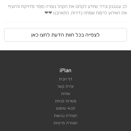
לב עננננק ונדיר שיודע לקלוט את הקהל בצורה סופר מדוייקת ולהעיף 
את האירוע לרמות שמחה נדירות. התאהבנו ❤❤
לצפייה בכל חוות הדעת לחצו כאן
iPlan
דף הבית
יצירת קשר
אודות
משרות פנויות
תנאי שימוש
הצהרת נגישות
הצהרת פרטיות