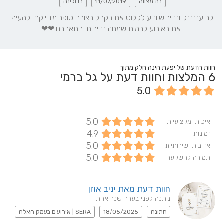
בת מצווה
11/07/2019
בדולינה
לב עננננק ונדיר שיודע לקלוט את הקהל בצורה סופר מדוייקת ולהעיף 
את האירוע לרמות שמחה נדירות. התאהבנו ❤❤
חוות הדעת של יפעת הינה חלק מתוך
6
המלצות וחוות דעת על גל ברמי
5.0
5.0
איכות ומקצועיות
4.9
זמינות
5.0
אדיבות ושירותיות
5.0
תמורה להשקעה
חוות דעת מאת יניב אוזן
ניתנה לפני בערך שנה אחת
חתונה
18/05/2025
SERA | אירועים בעמק האלה