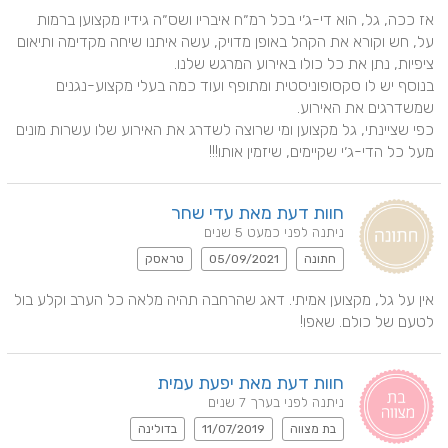
אז ככה, גל, הוא די-ג׳י בכל רמ״ח איבריו ושס״ה גידיו מקצוען ברמות 
על, חש וקורא את הקהל באופן מדויק, עשה איתנו שיחה מקדימה ותיאום 
בנוסף יש לו סקסופוניסטית ומתופף ועוד כמה בעלי מקצוע-נגנים 
כפי שציינתי, גל מקצוען ומי שרוצה לשדרג את האירוע שלו עשרות מונים 
מעל כל הדי-ג׳י שקיימים, שיזמין אותו!!!
חוות דעת מאת עדי שחר
ניתנה לפני כמעט 5 שנים
חתונה
05/09/2021
טראסק
אין על גל, מקצוען אמיתי. דאג שהרחבה תהיה מלאה כל הערב וקלע בול 
לטעם של כולם. שאפו!
חוות דעת מאת יפעת עמית
ניתנה לפני בערך 7 שנים
בת מצווה
11/07/2019
בדולינה