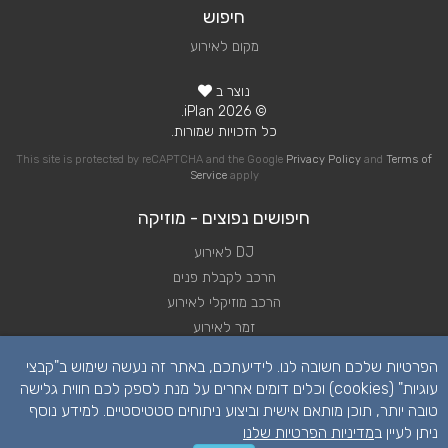
חיפוש
מקום לאירוע
נוצר ב
© 2026 iPlan.
כל הזכויות שמורות.
This site is protected by reCAPTCHA and the Google
Privacy Policy
and
Terms of
Service
apply
חיפושים נפוצים - מוזיקה
DJ לאירוע
הרכב לקבלת פנים
הרכב מוזיקלי לאירוע
זמר לאירוע
להקה לאירוע
הפרטיות שלכם חשובה לנו. לידיעתכם, באתר זה נעשה שימוש ב"קבצי
נגן לאירוע
עוגיות" (cookies) וכלים דומים אחרים על מנת לספק לכם חווית גלישה
שירותי מוזיקה לאירוע
טובה יותר, תוכן מותאם אישית וביצוע ניתוחים סטטיסטיים. למידע נוסף
תקליטן לאירוע
ניתן לעיין ב
מדיניות הפרטיות שלנו