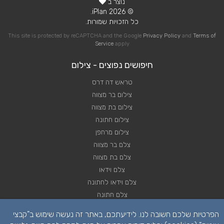
נוצר ב
© 2026 iPlan.
כל הזכויות שמורות.
This site is protected by reCAPTCHA and the Google
Privacy Policy
and
Terms of
Service
apply
חיפושים נפוצים - צילום
טראש דה דרס
צילום בר מצווה
צילום בת מצווה
צילום חתונה
צילום מרחפן
צלם בר מצווה
צלם בת מצווה
צלם וידאו
צלם וידאו לחתונה
צלם חתונה
צלם חתונות
הפרטיות שלכם חשובה לנו. לידיעתכם, באתר זה נעשה שימוש ב"קבצי
צלם סטילס