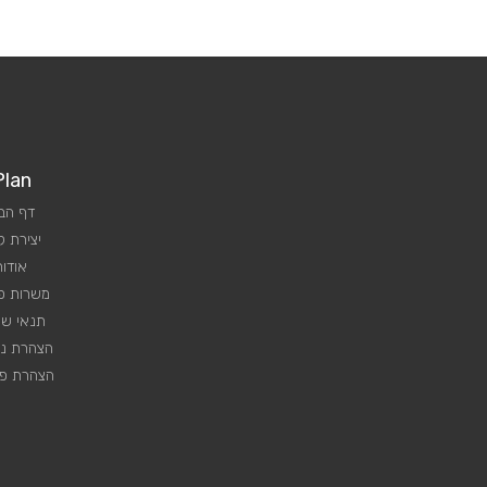
Plan
דף הב
יצירת 
אודות
משרות פנ
תנאי שי
הצהרת נג
הצהרת פר