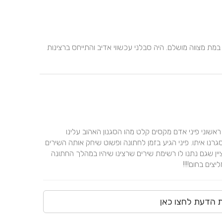
ברצוני להודות לפיני התקליטן המקסים שהעביר לכולנו ערב במת מצווה מושלם. היה סבלני עכשווי אדיב והתייחס ברצינות 
את פיני פגשנו לראשונה בביתו כבר על ההתחלה היה קליק ראשוני פיני אדם מקסים קלט מהו הסגנון האהוב עלינו 
והשמיע לנו דוגמאות של שירים שערך. בלי יותר מדי תהיות סגרנו איתו. פיני הגיע בזמן לחתונה ופשוט שיחק אותה השירים 
היו טובים לא הפסיקו לרקוד הסגנון היה בדיוק לטעמנו יש לציין שגם נתנו לו רשימת שירים שרצינו שיהיו במהלך החתונה 
צים בחום!!!!
ת הדעת לחצו כאן