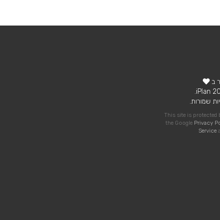
ר ב
ות שמורות.
This site is protecte
the Google
Privacy P
Service
a