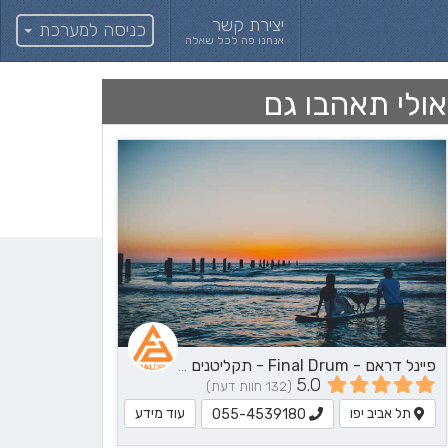
יצירת קשר
כניסה למערכת
אנחנו פה לכל שאלה
אולי תאהבו גם
פיינל דראם - Final Drum - תקליטנים - DJ, נגן / הרכב מוזיקלי, שירותי מוזיקה
5.0
(132 חוות דעת)
תל אביב יפו
עוד מידע
055-4539180