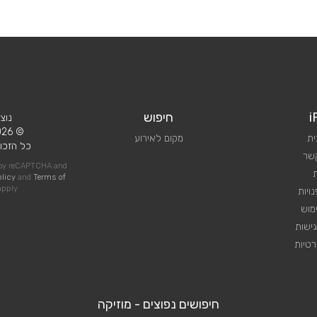
i
חיפוש
נוצ
© 2026 iPlan.
ית
מקום לאירוע
כל הזכוי
קשר
d by reCAPTCHA and
olicy
and
Terms of
pply
ויות
מוש
ישות
טיות
חיפושים נפוצים - מוזיקה