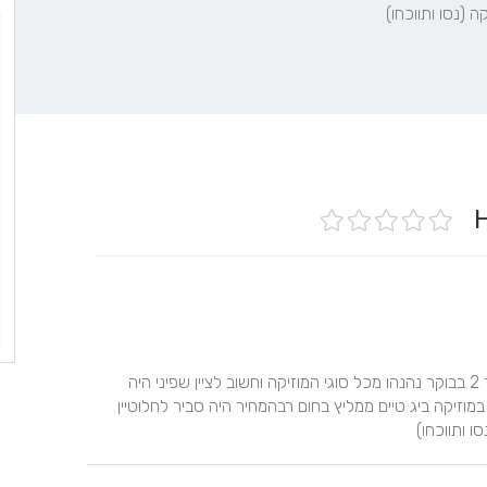
ה (נסו ותווכחו)
האירוע בלעדי פיני לא היה מושלם בזכותו האורחים רקדו עד 2 בבוקר נהנהו מכל סוגי המוזיקה וחשוב לציין שפיני היה 
סבלן איתנו בבחירות הקשיב לנו לצרכים וסיפק את הסחורה במוזיקה ביג טיים ממליץ בחום רבהמחיר היה סביר לחלוטיין 
ו ותווכחו)