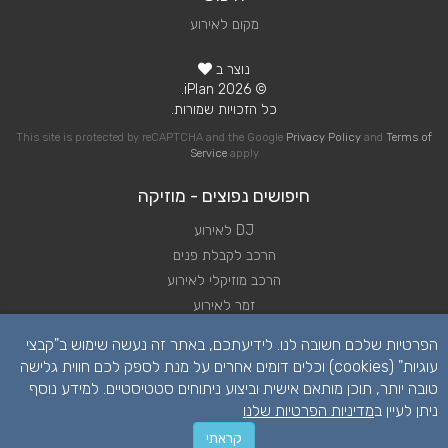
מקום לאירוע
נוצר ב
© 2026 iPlan.
כל הזכויות שמורות.
This site is protected by reCAPTCHA and the Google
Privacy Policy
and
Terms of
Service
apply
חיפושים נפוצים - מוזיקה
DJ לאירוע
הרכב לקבלת פנים
הרכב מוזיקלי לאירוע
זמר לאירוע
להקה לאירוע
הפרטיות שלכם חשובה לנו. לידיעתכם, באתר זה נעשה שימוש ב"קבצי
נגן לאירוע
עוגיות" (cookies) וכלים דומים אחרים על מנת לספק לכם חווית גלישה
שירותי מוזיקה לאירוע
טובה יותר, תוכן מותאם אישית וביצוע ניתוחים סטטיסטיים. למידע נוסף
תקליטן לאירוע
ניתן לעיין ב
מדיניות הפרטיות שלנו
קראתי